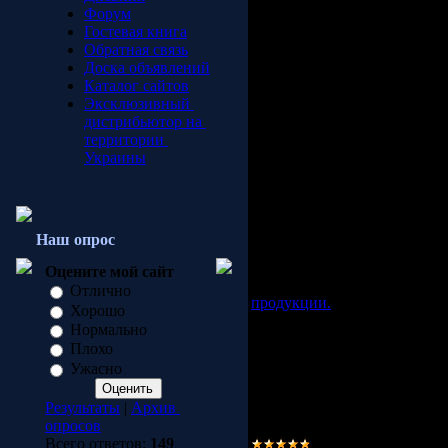
Форум
Изготовление
Гостевая книга
Обратная связь
светильников
Доска объявлений
Каталог сайтов
Эксклюзивный
Частный пре
дистрибьютор на
территории
Береговой В.
Украины
Наше предприятие занимае
светильников, а именно:
Наш опрос
-
светильники "Таблетка"
-
светильники бра "Витр
Оцените мой сайт
Некоторые образцы нашей 
Отлично
продукции
.
Хорошо
Ассортимент продукции пос
Нормально
Покраска светильников осу
Плохо
краской.
Ужасно
Принимаем заказы на изгот
Приглашаем к сотрудничест
Результаты
|
Архив
продукции.
опросов
Наш адрес: Украина, Луган
Всего ответов:
149