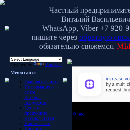
Частный предпринимате
Виталий Васильевич
WhatsApp, Viber +7 920-9
пишите через
обратную связ
обязательно свяжемся.
МЫ
Powered by
Translate
Меню сайта
increase y
Главная страница
by a multi 
Информация о
request thr
сайте
Каталог
продукции
Цены на
продукцию
О нас.
Каталог статей
Наш магазин
Дневник