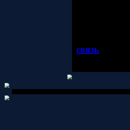
Наш телефон
WhatsApp, Vi
78, или пиш
связь
и мы с
с
Copyright MyCorp © 2026