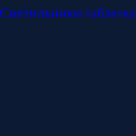
Светильники
таблетка
с
производство
Дизайн светильников
ветка
рисованный
витр
Факел
овал
восьмерка
тигренок
спаниель
др
солнце
Орхилея
землетрясение
Греция
труба
парус
Смешарики
осень
абс
подпыл
хрусталик
гибискус
греки
рисованная
средняя
Василек
Рад
Керосиновая
Летучая
севастопольский